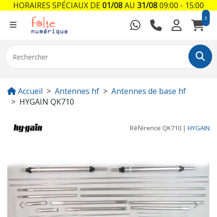
HORAIRES SPÉCIAUX DE
01/08
AU
31/08
09:00 - 15:00
0
Accueil
Antennes hf
Antennes de base hf
HYGAIN QK710
Référence
QK710
|
HYGAIN
Previous
Next