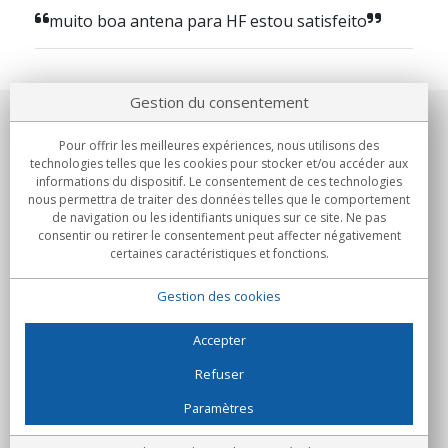
muito boa antena para HF estou satisfeito
Gestion du consentement
Notre société
Pour offrir les meilleures expériences, nous utilisons des
technologies telles que les cookies pour stocker et/ou accéder aux
Engagements
informations du dispositif. Le consentement de ces technologies
nous permettra de traiter des données telles que le comportement
de navigation ou les identifiants uniques sur ce site. Ne pas
Achats
consentir ou retirer le consentement peut affecter négativement
certaines caractéristiques et fonctions.
Collectivités
Gestion des cookies
Partenaires
Informations
Accepter
Refuser
Paramètres
C/Flassaders, 13, Nave 6, 08130 Santa Perpètua de Mogoda
(Barcelone) - Espagne