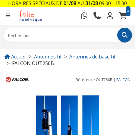
HORAIRES SPÉCIAUX DE
01/08
AU
31/08
09:00 - 15:00
0
Accueil
Antennes hf
Antennes de base hf
FALCON OUT250B
Référence
OUT250B
|
FALCON