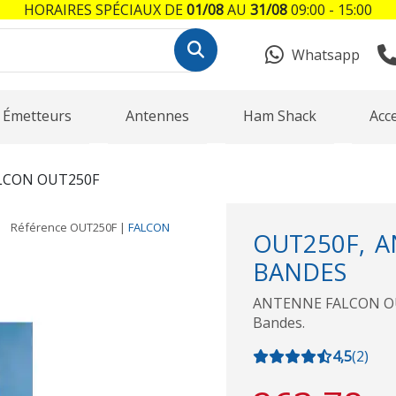
HORAIRES SPÉCIAUX DE
01/08
AU
31/08
09:00 - 15:00
Whatsapp
Émetteurs
Antennes
Ham Shack
Acc
LCON OUT250F
Référence
OUT250F
|
FALCON
OUT250F, A
BANDES
ANTENNE FALCON OUT-
Bandes.
4,5
(
2
)