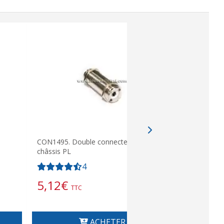
CON1495. Double connecteur femelle
SO239. Co
châssis PL
Châssis
4
5,12
€
2,58
€
TTC
ACHETER