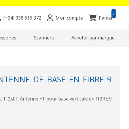
0
[+34]
938 616 372
Mon compte
Panier
essoires
Scanners
Acheter par marque
NTENNE DE BASE EN FIBRE 9
250F. Antenne HF pour base verticale en FIBRE 9