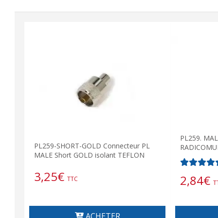
PL259. MAL
PL259-SHORT-GOLD Connecteur PL
RADICOMU
MALE Short GOLD isolant TEFLON
3,25
€
2,84
€
TTC
T
ACHETER