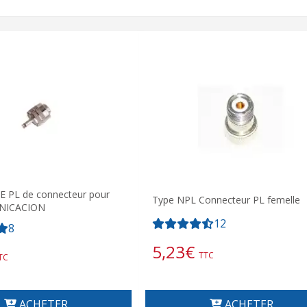
E PL de connecteur pour
Type NPL Connecteur PL femelle
NICACION
12
8
5,23
€
TTC
TC
ACHETER
ACHETER