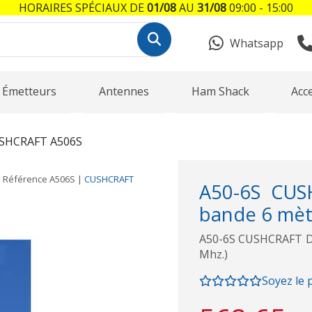
HORAIRES SPÉCIAUX DE
01/08
AU
31/08
09:00 - 15:00
Whatsapp
Émetteurs
Antennes
Ham Shack
Acc
SHCRAFT A506S
Référence
A506S
|
CUSHCRAFT
A50-6S CUS
bande 6 mèt
A50-6S CUSHCRAFT Dir
Mhz.)
Soyez le 