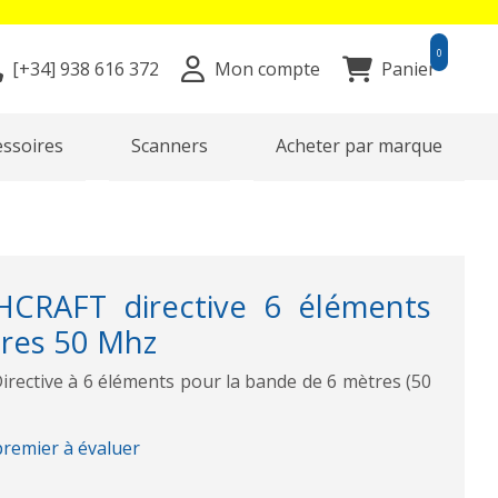
0
[+34]
938 616 372
Mon compte
Panier
essoires
Scanners
Acheter par marque
HCRAFT directive 6 éléments
res 50 Mhz
ective à 6 éléments pour la bande de 6 mètres (50
premier à évaluer