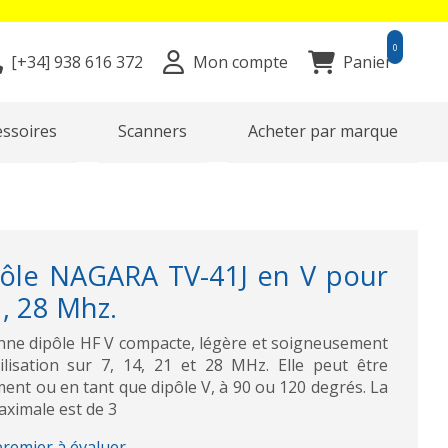
0
[+34]
938 616 372
Mon compte
Panier
essoires
Scanners
Acheter par marque
ôle NAGARA TV-41J en V pour
1, 28 Mhz.
ne dipôle HF V compacte, légère et soigneusement
lisation sur 7, 14, 21 et 28 MHz. Elle peut être
ment ou en tant que dipôle V, à 90 ou 120 degrés. La
aximale est de 3
premier à évaluer