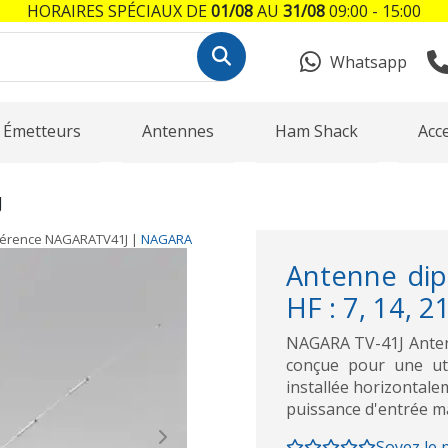
HORAIRES SPÉCIAUX DE
01/08
AU
31/08
09:00 - 15:00
Whatsapp
Émetteurs
Antennes
Ham Shack
Acc
J
férence
NAGARATV41J
|
NAGARA
Antenne dip
HF : 7, 14, 2
NAGARA TV-41J Anten
conçue pour une uti
installée horizontale
puissance d'entrée m
Next
Soyez le 