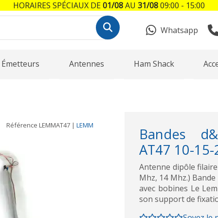
HORAIRES SPÉCIAUX DE
01/08
AU
31/08
09:00 - 15:00
Whatsapp
Émetteurs
Antennes
Ham Shack
Acc
Référence
LEMMAT47
|
LEMM
Bandes d&
AT47 10-15-2
Antenne dipôle filai
Mhz, 14 Mhz.) Bande 
avec bobines Le Lemm
son support de fixatio
Soyez le 