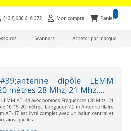
0
[+34]
938 616 372
Mon compte
Panier
essoires
Scanners
Acheter par marque
#39;antenne dipôle LEMM
0 mètres 28 Mhz, 21 Mhz,...
re LEMM AT-44 avec bobines Fréquences (28 Mhz, 21
de 10-15-20 mètres. Longueur 7,2 m Antenne filaire
 AT-47 est livré complet avec un balun central et
n, ainsi que les
premier à évaluer