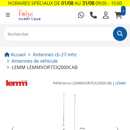
HORAIRES SPÉCIAUX DE
01/08
AU
31/08
09:00 - 15:00
0
Accueil
Antennes cb 27 mhz
Antennes de véhicule
LEMM LEMMVORTEX2000CAB
Référence
LEMMVORTEX2000CAB
|
LEMM