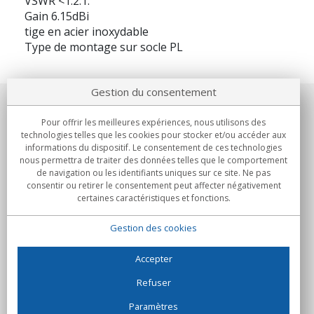
VSWR <1.2:1.
Gain 6.15dBi
tige en acier inoxydable
Type de montage sur socle PL
Gestion du consentement
Notre société
Pour offrir les meilleures expériences, nous utilisons des
technologies telles que les cookies pour stocker et/ou accéder aux
Engagements
informations du dispositif. Le consentement de ces technologies
nous permettra de traiter des données telles que le comportement
de navigation ou les identifiants uniques sur ce site. Ne pas
Achats
consentir ou retirer le consentement peut affecter négativement
certaines caractéristiques et fonctions.
Collectivités
Gestion des cookies
Partenaires
Informations
Accepter
Refuser
Paramètres
C/Flassaders, 13, Nave 6, 08130 Santa Perpètua de Mogoda