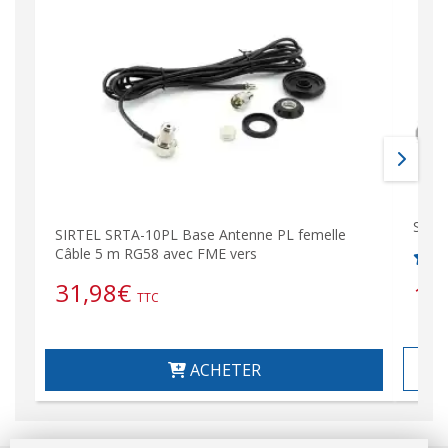
Stat
SIRTEL SRTA-10PL Base Antenne PL femelle
Câble 5 m RG58 avec FME vers
31,98
€
18
TTC
ACHETER