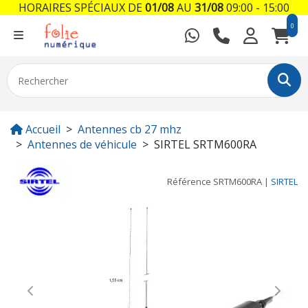
HORAIRES SPÉCIAUX DE
01/08
AU
31/08
09:00 - 15:00
0
Accueil
Antennes cb 27 mhz
Antennes de véhicule
SIRTEL SRTM600RA
Référence
SRTM600RA
|
SIRTEL
Previous
Next