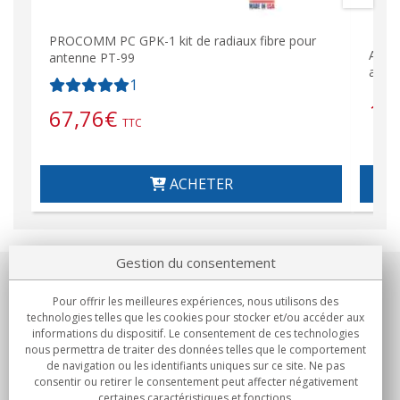
PROCOMM PC GPK-1 kit de radiaux fibre pour
Adap
antenne PT-99
avec 
1
15
67,76
€
TTC
ACHETER
Gestion du consentement
Notre société
Pour offrir les meilleures expériences, nous utilisons des
technologies telles que les cookies pour stocker et/ou accéder aux
Engagements
informations du dispositif. Le consentement de ces technologies
nous permettra de traiter des données telles que le comportement
de navigation ou les identifiants uniques sur ce site. Ne pas
Achats
consentir ou retirer le consentement peut affecter négativement
certaines caractéristiques et fonctions.