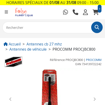
HORAIRES SPÉCIAUX DE
01/08
AU
31/08
09:00 - 15:00
0
Accueil
Antennes cb 27 mhz
Antennes de véhicule
PROCOMM PROCJBC800
Référence
PROCJBC800
|
PROCOMM
EAN
734139722242
Previous
Next