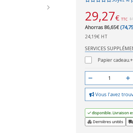
Next
29,27
€
1
TTC
Ahorras 86,65€
(74,7
24,19€ HT
SERVICES SUPPLÉME
Papier cadeau.
+
Vous l'avez trou
disponible. Livraison e
Dernières unités