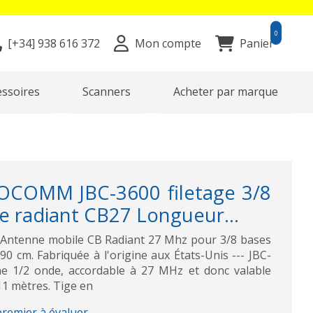
0
[+34]
938 616 372
Mon compte
Panier
essoires
Scanners
Acheter par marque
OCOMM JBC-3600 filetage 3/8
e radiant CB27 Longueur...
ntenne mobile CB Radiant 27 Mhz pour 3/8 bases
0 cm. Fabriquée à l'origine aux États-Unis --- JBC-
e 1/2 onde, accordable à 27 MHz et donc valable
11 mètres. Tige en
premier à évaluer