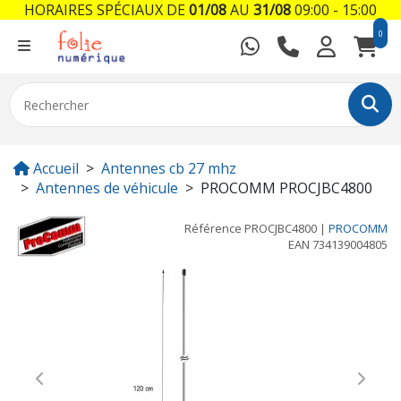
HORAIRES SPÉCIAUX DE
01/08
AU
31/08
09:00 - 15:00
0
Accueil
Antennes cb 27 mhz
Antennes de véhicule
PROCOMM PROCJBC4800
Référence
PROCJBC4800
|
PROCOMM
EAN
734139004805
Previous
Next