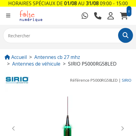
HORAIRES SPÉCIAUX DE
01/08
AU
31/08
09:00 - 15:00
0
Accueil
Antennes cb 27 mhz
Antennes de véhicule
SIRIO P5000RG58LED
Référence
P5000RG58LED
|
SIRIO
Previous
Next