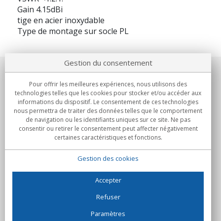
Gain 4.15dBi
tige en acier inoxydable
Type de montage sur socle PL
Gestion du consentement
Notre société
Pour offrir les meilleures expériences, nous utilisons des
technologies telles que les cookies pour stocker et/ou accéder aux
Engagements
informations du dispositif. Le consentement de ces technologies
nous permettra de traiter des données telles que le comportement
de navigation ou les identifiants uniques sur ce site. Ne pas
Achats
consentir ou retirer le consentement peut affecter négativement
certaines caractéristiques et fonctions.
Collectivités
Gestion des cookies
Partenaires
Informations
Accepter
Refuser
Paramètres
C/Flassaders, 13, Nave 6, 08130 Santa Perpètua de Mogoda