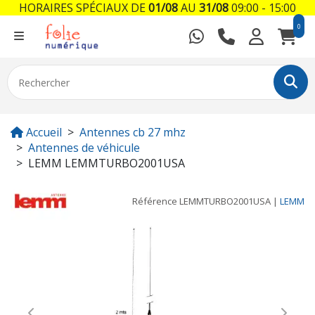
HORAIRES SPÉCIAUX DE
01/08
AU
31/08
09:00 - 15:00
0
Accueil
Antennes cb 27 mhz
Antennes de véhicule
LEMM LEMMTURBO2001USA
Référence
LEMMTURBO2001USA
|
LEMM