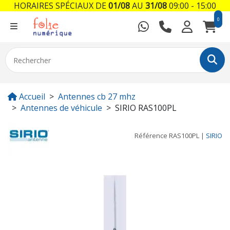
HORAIRES SPÉCIAUX DE
01/08
AU
31/08
09:00 - 15:00
0
Accueil
Antennes cb 27 mhz
Antennes de véhicule
SIRIO RAS100PL
Référence
RAS100PL
|
SIRIO