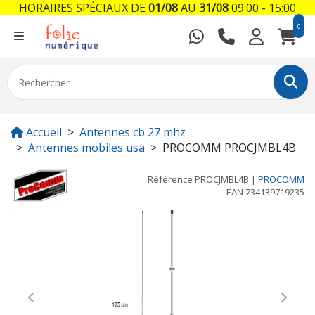
HORAIRES SPÉCIAUX DE
01/08
AU
31/08
09:00 - 15:00
0
Accueil
Antennes cb 27 mhz
Antennes mobiles usa
PROCOMM PROCJMBL4B
Référence
PROCJMBL4B
|
PROCOMM
EAN
734139719235
Previous
Next