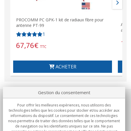
PROCOMM PC GPK-1 kit de radiaux fibre pour
Adap
antenne PT-99
avec 
1
15
67,76
€
TTC
ACHETER
Gestion du consentement
Notre société
Pour offrir les meilleures expériences, nous utilisons des
technologies telles que les cookies pour stocker et/ou accéder aux
Engagements
informations du dispositif. Le consentement de ces technologies
nous permettra de traiter des données telles que le comportement
de navigation ou les identifiants uniques sur ce site. Ne pas
Achats