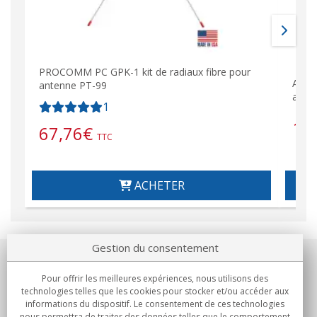
PROCOMM PC GPK-1 kit de radiaux fibre pour
Adap
antenne PT-99
avec 
1
15
67,76
€
TTC
ACHETER
Gestion du consentement
Notre société
Pour offrir les meilleures expériences, nous utilisons des
technologies telles que les cookies pour stocker et/ou accéder aux
Engagements
informations du dispositif. Le consentement de ces technologies
nous permettra de traiter des données telles que le comportement