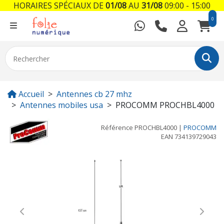
HORAIRES SPÉCIAUX DE
01/08
AU
31/08
09:00 - 15:00
0
Accueil
Antennes cb 27 mhz
Antennes mobiles usa
PROCOMM PROCHBL4000
Référence
PROCHBL4000
|
PROCOMM
EAN
734139729043
Previous
Next