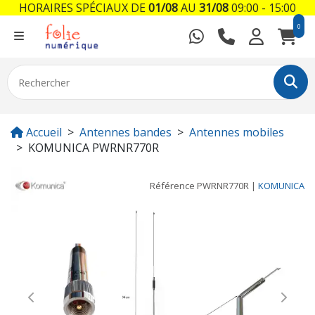
HORAIRES SPÉCIAUX DE
01/08
AU
31/08
09:00 - 15:00
0
Accueil
Antennes bandes
Antennes mobiles
KOMUNICA PWRNR770R
Référence
PWRNR770R
|
KOMUNICA
Previous
Next