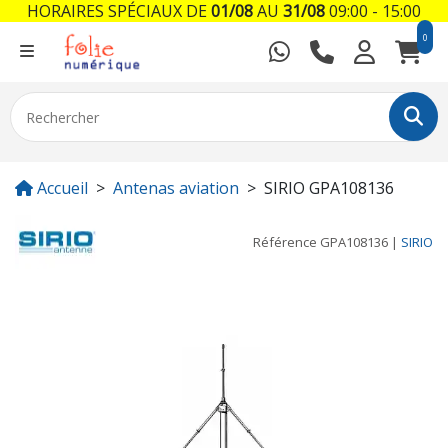
HORAIRES SPÉCIAUX DE
01/08
AU
31/08
09:00 - 15:00
0
Accueil
Antenas aviation
SIRIO GPA108136
Référence
GPA108136
|
SIRIO