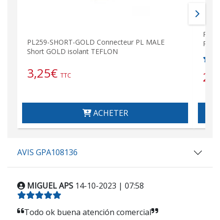
PL25
PL259-SHORT-GOLD Connecteur PL MALE
RAD
Short GOLD isolant TEFLON
3,25
€
2,
TTC
ACHETER
AVIS GPA108136
MIGUEL APS
14-10-2023 | 07:58
Todo ok buena atención comercial