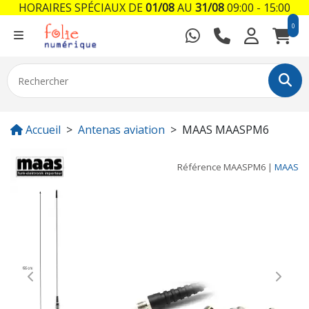
HORAIRES SPÉCIAUX DE
01/08
AU
31/08
09:00 - 15:00
0
Accueil
Antenas aviation
MAAS MAASPM6
Référence
MAASPM6
|
MAAS
Previous
Next