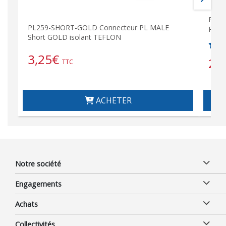
PL25
PL259-SHORT-GOLD Connecteur PL MALE
RAD
Short GOLD isolant TEFLON
3,25
€
2,
TTC
ACHETER
Notre société
Engagements
Achats
Collectivités