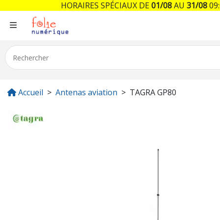
HORAIRES SPÉCIAUX DE
01/08
AU
31/08
09:
Accueil
Antenas aviation
TAGRA GP80