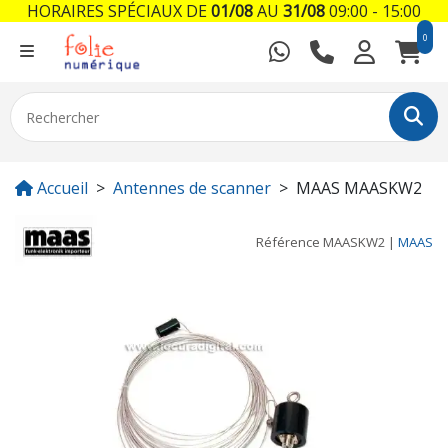
HORAIRES SPÉCIAUX DE
01/08
AU
31/08
09:00 - 15:00
0
Accueil
Antennes de scanner
MAAS MAASKW2
Référence
MAASKW2
|
MAAS