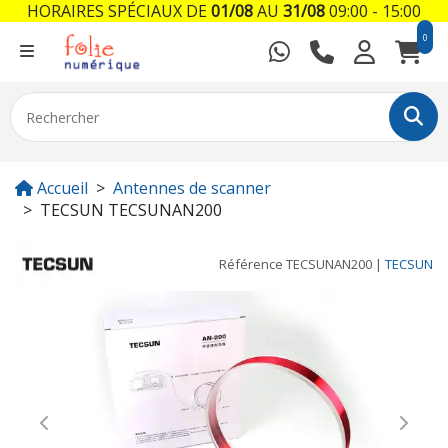
HORAIRES SPÉCIAUX DE
01/08
AU
31/08
09:00 - 15:00
0
Accueil
Antennes de scanner
TECSUN TECSUNAN200
Référence
TECSUNAN200
|
TECSUN
Previous
Next