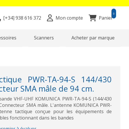
0
[+34]
938 616 372
Mon compte
Panier
essoires
Scanners
Acheter par marque
ctique PWR-TA-94-S 144/430
teur SMA mâle de 94 cm.
i-bande VHF-UHF KOMUNICA PWR-TA-94-S (144/430
m. Connecteur SMA mâle. L'antenne KOMUNICA PWR-
tenne tactique conçue pour les équipements de
les fonctionnant dans les bandes
premier à évaluer