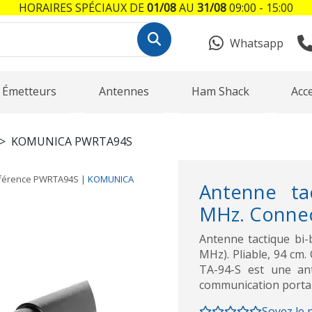
HORAIRES SPÉCIAUX DE
01/08
AU
31/08
09:00 - 15:00
Whatsapp
Émetteurs
Antennes
Ham Shack
Acc
KOMUNICA PWRTA94S
férence
PWRTA94S
|
KOMUNICA
Antenne ta
MHz. Connec
Antenne tactique b
MHz). Pliable, 94 c
TA-94-S est une an
communication portab
Soyez le 