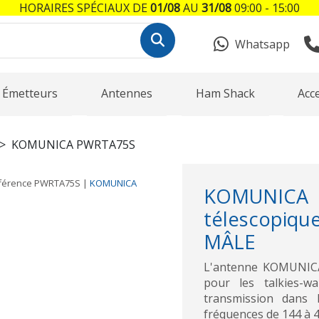
HORAIRES SPÉCIAUX DE
01/08
AU
31/08
09:00 - 15:00
Whatsapp
Émetteurs
Antennes
Ham Shack
Acc
KOMUNICA PWRTA75S
férence
PWRTA75S
|
KOMUNICA
KOMUNICA
télescopiqu
MÂLE
L'antenne KOMUNICA
pour les talkies-wa
transmission dans 
fréquences de 144 à 4