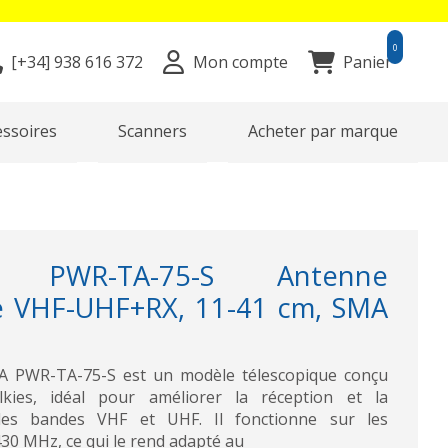
0
[+34]
938 616 372
Mon compte
Panier
essoires
Scanners
Acheter par marque
 PWR-TA-75-S Antenne
e VHF-UHF+RX, 11-41 cm, SMA
 PWR-TA-75-S est un modèle télescopique conçu
lkies, idéal pour améliorer la réception et la
les bandes VHF et UHF. Il fonctionne sur les
30 MHz, ce qui le rend adapté au