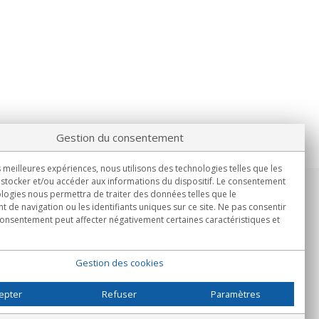
Gestion du consentement
s meilleures expériences, nous utilisons des technologies telles que les
stocker et/ou accéder aux informations du dispositif. Le consentement
logies nous permettra de traiter des données telles que le
Informations
de navigation ou les identifiants uniques sur ce site. Ne pas consentir
Lun.-Ven. 9h00 - 15h00.
 consentement peut affecter négativement certaines caractéristiques et
Livraison en
Gestion des cookies
epter
Refuser
Paramètres