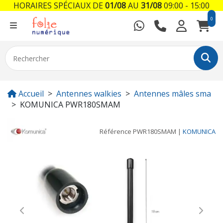
HORAIRES SPÉCIAUX DE
01/08
AU
31/08
09:00 - 15:00
0
Accueil
Antennes walkies
Antennes mâles sma
KOMUNICA PWR180SMAM
Référence
PWR180SMAM
|
KOMUNICA
Previous
Next