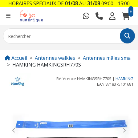
HORAIRES SPÉCIAUX DE
01/08
AU
31/08
09:00 - 15:00
0
Accueil
Antennes walkies
Antennes mâles sma
HAMKING HAMKINGSRH770S
Référence
HAMKINGSRH770S
|
HAMKING
EAN
8718375101681
Previous
Next