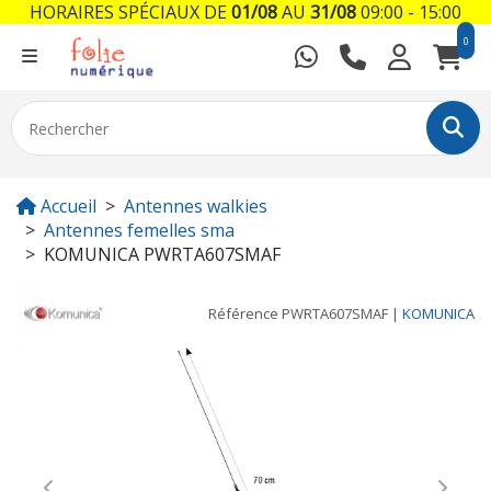
HORAIRES SPÉCIAUX DE
01/08
AU
31/08
09:00 - 15:00
0
Accueil
Antennes walkies
Antennes femelles sma
KOMUNICA PWRTA607SMAF
Référence
PWRTA607SMAF
|
KOMUNICA