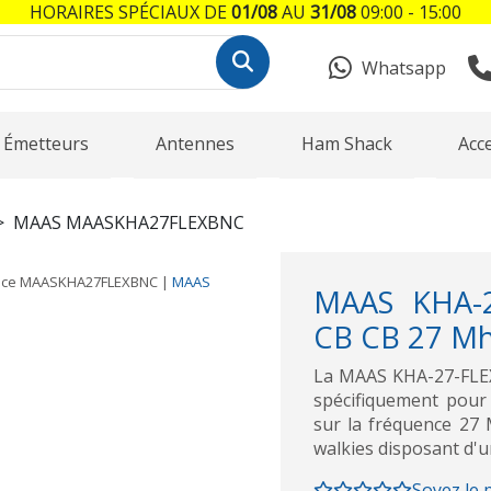
HORAIRES SPÉCIAUX DE
01/08
AU
31/08
09:00 - 15:00
Whatsapp
Émetteurs
Antennes
Ham Shack
Acc
MAAS MAASKHA27FLEXBNC
nce
MAASKHA27FLEXBNC
|
MAAS
MAAS KHA-2
CB CB 27 Mh
La MAAS KHA-27-FLE
spécifiquement pour 
sur la fréquence 27 
walkies disposant d'
Soyez le 