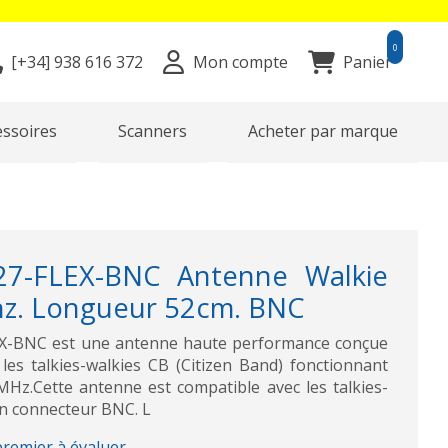
0
[+34]
938 616 372
Mon compte
Panier
essoires
Scanners
Acheter par marque
7-FLEX-BNC Antenne Walkie
z. Longueur 52cm. BNC
X-BNC est une antenne haute performance conçue
les talkies-walkies CB (Citizen Band) fonctionnant
MHz.Cette antenne est compatible avec les talkies-
un connecteur BNC. L
premier à évaluer