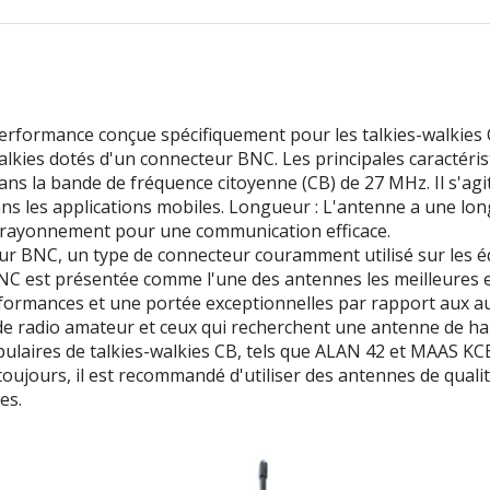
ormance conçue spécifiquement pour les talkies-walkies CB
lkies dotés d'un connecteur BNC. Les principales caractérist
ns la bande de fréquence citoyenne (CB) de 27 MHz. Il s'ag
ans les applications mobiles. Longueur : L'antenne a une lon
 rayonnement pour une communication efficace.
r BNC, un type de connecteur couramment utilisé sur les éq
 est présentée comme l'une des antennes les meilleures et
erformances et une portée exceptionnelles par rapport aux
e radio amateur et ceux qui recherchent une antenne de hau
ulaires de talkies-walkies CB, tels que ALAN 42 et MAAS KCB
ujours, il est recommandé d'utiliser des antennes de quali
es.