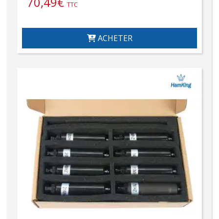
70,49
€
TTC
ACHETER