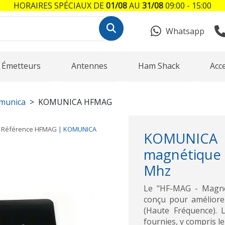
HORAIRES SPÉCIAUX DE
01/08
AU
31/08
09:00 - 15:00
Whatsapp
Émetteurs
Antennes
Ham Shack
Acc
munica
KOMUNICA HFMAG
Référence
HFMAG
|
KOMUNICA
KOMUNICA
magnétique
Mhz
Le "HF-MAG - Magnet
conçu pour améliorer
(Haute Fréquence). 
fournies, y compris le