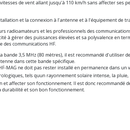
s vitesses de vent allant jusqu'à 110 km/h sans affecter ses
installation et la connexion à l'antenne et à l'équipement de t
s radioamateurs et les professionnels des communications H
ité à gérer des puissances élevées et sa polyvalence en te
ne des communications HF.
la bande 3,5 MHz (80 mètres), il est recommandé d'utiliser 
antenne dans cette bande spécifique.
a HF-MAG ne doit pas rester installé en permanence dans un v
logiques, tels quun rayonnement solaire intense, la pluie, 
 et affecter son fonctionnement. Il est donc recommandé de 
 sa durabilité et son bon fonctionnement.