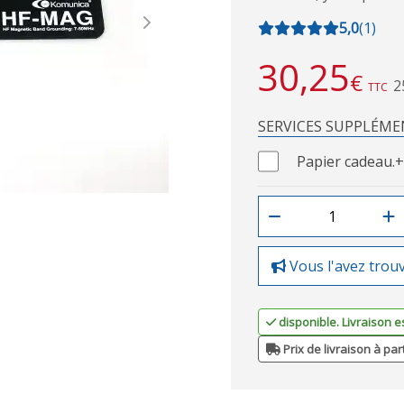
5,0
(
1
)
Next
30,25
€
2
TTC
SERVICES SUPPLÉME
Papier cadeau.
+
Vous l'avez trou
disponible. Livraison e
Prix de livraison à par