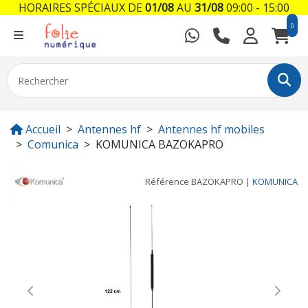
HORAIRES SPÉCIAUX DE
01/08
AU
31/08
09:00 - 15:00
0
Accueil
Antennes hf
Antennes hf mobiles
Comunica
KOMUNICA BAZOKAPRO
Référence
BAZOKAPRO
|
KOMUNICA
Previous
Next