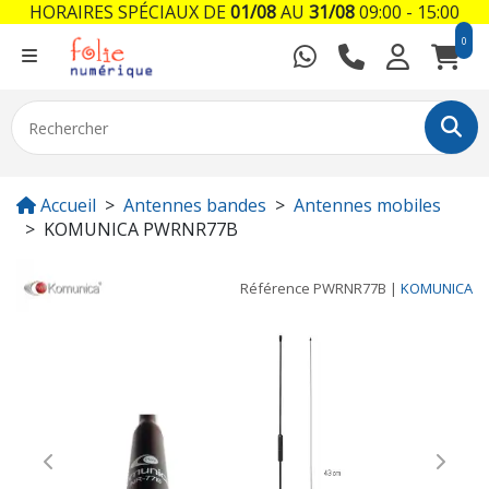
HORAIRES SPÉCIAUX DE
01/08
AU
31/08
09:00 - 15:00
0
Accueil
Antennes bandes
Antennes mobiles
KOMUNICA PWRNR77B
Référence
PWRNR77B
|
KOMUNICA
Previous
Next