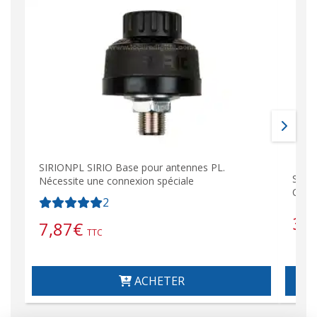
SIRIONPL SIRIO Base pour antennes PL.
SIRT
Nécessite une connexion spéciale
Câbl
2
31
7,87
€
TTC
ACHETER