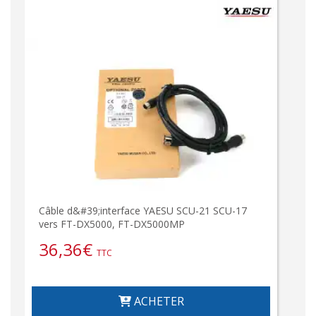
Câble d&#39;interface YAESU SCU-21 SCU-17
vers FT-DX5000, FT-DX5000MP
36,36
€
TTC
ACHETER