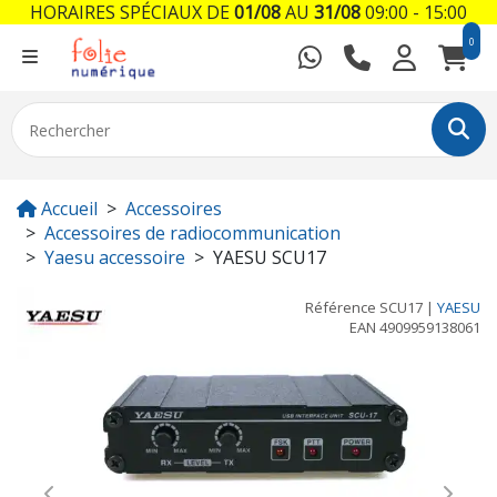
HORAIRES SPÉCIAUX DE
01/08
AU
31/08
09:00 - 15:00
0
Accueil
Accessoires
Accessoires de radiocommunication
Yaesu accessoire
YAESU SCU17
Référence
SCU17
|
YAESU
EAN
4909959138061