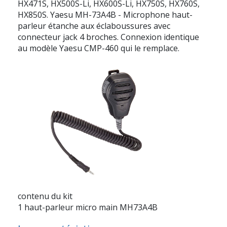
HX471S, HX500S-Li, HX600S-Li, HX750S, HX760S,
HX850S. Yaesu MH-73A4B - Microphone haut-
parleur étanche aux éclaboussures avec
connecteur jack 4 broches. Connexion identique
au modèle Yaesu CMP-460 qui le remplace.
contenu du kit
1 haut-parleur micro main MH73A4B