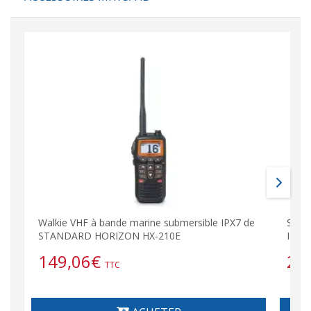
Walkie VHF à bande marine submersible IPX7 de
STAN
STANDARD HORIZON HX-210E
IPX8
149,06
€
29
TTC