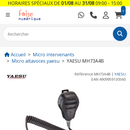
HORAIRES SPÉCIAUX DE
01/08
AU
31/08
09:00 - 15:00
0
Accueil
Micro intervenants
Micro altavoces yaesu
YAESU MH73A4B
Référence
MH73A4B
|
YAESU
EAN
4909959130560