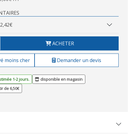
NTAIRES
2,42€
ACHETER
vé moins cher
Demander un devis
stimée 1-2 jours.
disponible en magasin
tir de 6,50€