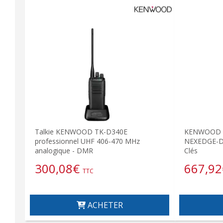
Talkie KENWOOD TK-D340E
KENWOOD N
professionnel UHF 406-470 MHz
NEXEDGE-D
analogique - DMR
Clés
300,08
€
667,92
TTC
ACHETER