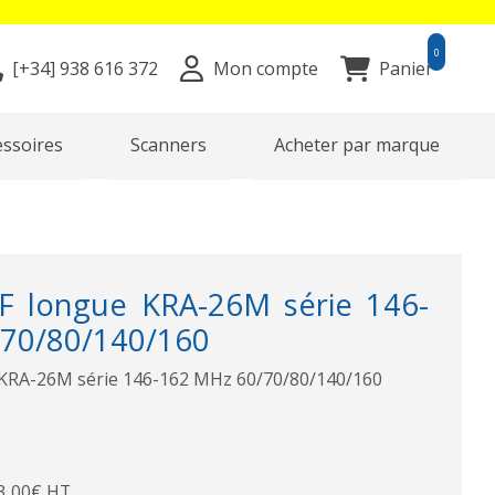
0
[+34]
938 616 372
Mon compte
Panier
essoires
Scanners
Acheter par marque
F longue KRA-26M série 146-
70/80/140/160
KRA-26M série 146-162 MHz 60/70/80/140/160
3,00€ HT