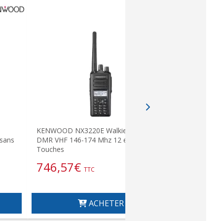
KENWOOD NX3220E Walkie NEXEDGE-
Walkie TK
sans
DMR VHF 146-174 Mhz 12 et 4
VHF 136-17
Touches
343,6
746,57
€
TTC
ACHETER