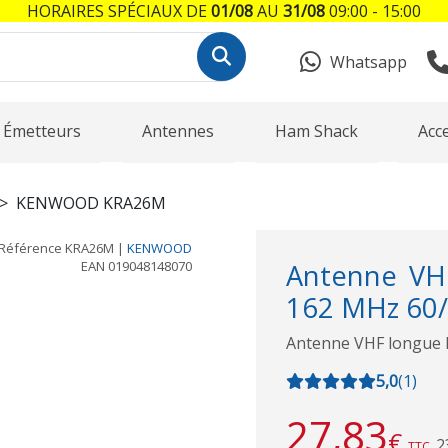
HORAIRES SPÉCIAUX DE
01/08
AU
31/08
09:00 - 15:00
Whatsapp
Émetteurs
Antennes
Ham Shack
Acc
KENWOOD KRA26M
Référence
KRA26M
|
KENWOOD
EAN
019048148070
Antenne VH
162 MHz 60/
Antenne VHF longue 
5,0
(
1
)
27,83
€
2
TTC