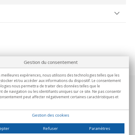
Gestion du consentement
s meilleures expériences, nous utilisons des technologies telles que les
stocker et/ou accéder aux informations du dispositif. Le consentement
logies nous permettra de traiter des données telles que le
Informations
de navigation ou les identifiants uniques sur ce site. Ne pas consentir
Lun.-Ven. 9h00 - 15h00.
 consentement peut affecter négativement certaines caractéristiques et
Livraison en
Gestion des cookies
epter
Refuser
Paramètres