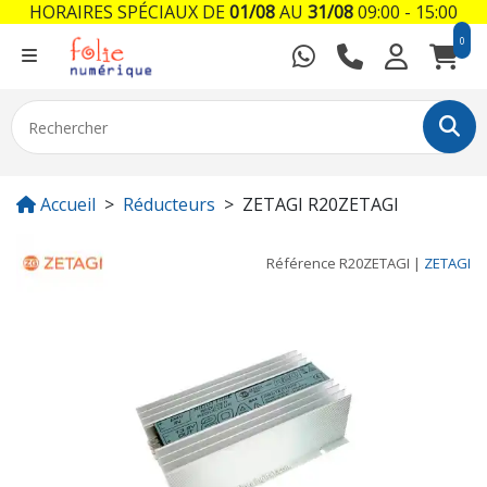
HORAIRES SPÉCIAUX DE
01/08
AU
31/08
09:00 - 15:00
0
Accueil
Réducteurs
ZETAGI R20ZETAGI
Référence
R20ZETAGI
|
ZETAGI