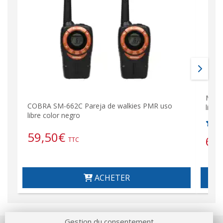
MOTO
COBRA SM-662C Pareja de walkies PMR uso
libre
libre color negro
59,50
€
61
TTC
ACHETER
Gestion du consentement