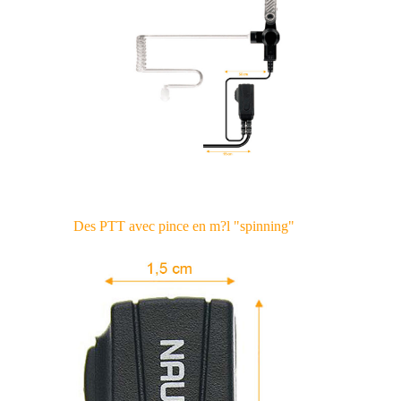
Des PTT avec pince en m?l "spinning"