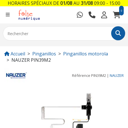
HORAIRES SPÉCIAUX DE
01/08
AU
31/08
09:00 - 15:00
0
Accueil
Pinganillos
Pinganillos motorola
NAUZER PIN39M2
Référence
PIN39M2
|
NAUZER