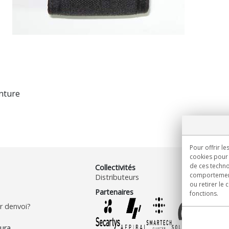
inture
Pour offrir le
cookies pour 
de ces techno
Collectivités
comportement 
Distributeurs
ou retirer le
Partenaires
fonctions.
 denvoi?