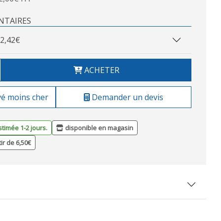
NTAIRES
2,42€
ACHETER
vé moins cher
Demander un devis
stimée 1-2 jours.
disponible en magasin
tir de 6,50€