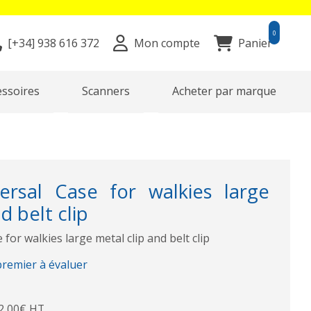
0
[+34]
938 616 372
Mon compte
Panier
essoires
Scanners
Acheter par marque
rsal Case for walkies large
d belt clip
for walkies large metal clip and belt clip
premier à évaluer
2,00€ HT