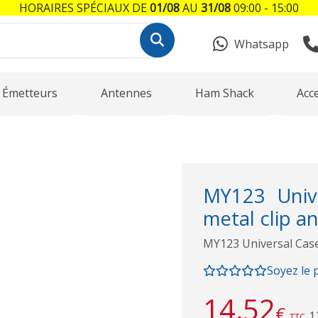
HORAIRES SPÉCIAUX DE
01/08
AU
31/08
09:00 - 15:00
Whatsapp
Émetteurs
Antennes
Ham Shack
Acc
MY123 Unive
metal clip an
MY123 Universal Case 
Soyez le 
14,52
€
1
TTC