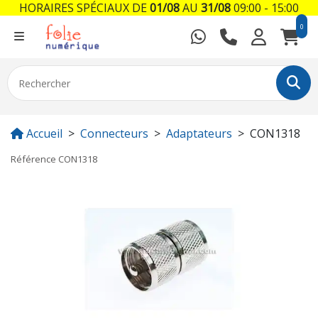
HORAIRES SPÉCIAUX DE
01/08
AU
31/08
09:00 - 15:00
0
Accueil
Connecteurs
Adaptateurs
CON1318
Référence
CON1318