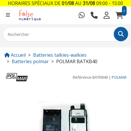
HORAIRES SPÉCIAUX DE
01/08
AU
31/08
09:00 - 15:00
0
Accueil
Batteries talkies-walkies
Batteries polmar
POLMAR BATKB40
Référence
BATKB40
|
POLMAR