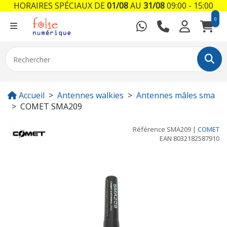
HORAIRES SPÉCIAUX DE
01/08
AU
31/08
09:00 - 15:00
0
Accueil
Antennes walkies
Antennes mâles sma
COMET SMA209
Référence
SMA209
|
COMET
EAN
8032182587910