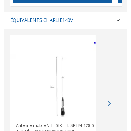
ÉQUIVALENTS CHARLIE140V
Antenne mobile VHF SIRTEL SRTM-128-S 136-
SIRT
174 Mhz. Avec connecteur spri
136-