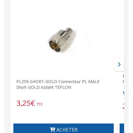
PL25
RAD
PL259-SHORT-GOLD Connecteur PL MALE
Short GOLD isolant TEFLON
3,25
€
2,
TTC
ACHETER