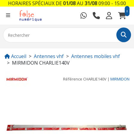
HORAIRES SPÉCIAUX DE
01/08
AU
31/08
09:00 - 15:00
0
Accueil
Antennes vhf
Antennes mobiles vhf
MIRMIDON CHARLIE140V
Référence
CHARLIE140V
|
MIRMIDON
Previous
Next