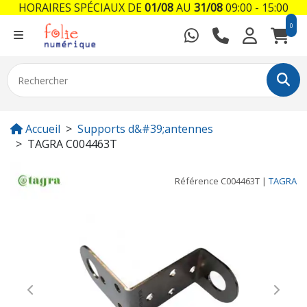
HORAIRES SPÉCIAUX DE
01/08
AU
31/08
09:00 - 15:00
0
Accueil
Supports d&#39;antennes
TAGRA C004463T
Référence
C004463T
|
TAGRA
Previous
Next